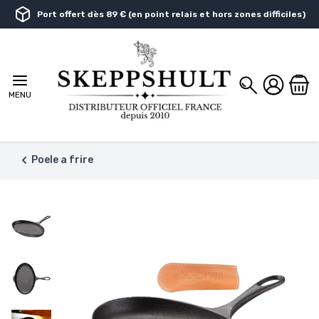
Aller au contenu
Port offert dès 89 € (en point relais et hors zones difficiles)
Chercher
MENU
Poele a frire