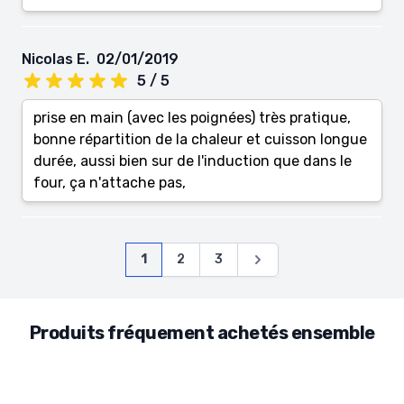
Nicolas E.
02/01/2019
5 / 5
prise en main (avec les poignées) très pratique,
bonne répartition de la chaleur et cuisson longue
durée, aussi bien sur de l'induction que dans le
four, ça n'attache pas,
Page
Vous lisez actuellement la page
Page
Page
Page
1
2
3
Produits fréquement achetés ensemble