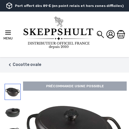
Aller au contenu
Port offert dès 89 € (en point relais et hors zones difficiles)
Chercher
MENU
Cocotte ovale
PRÉCOMMANDE USINE POSSIBLE