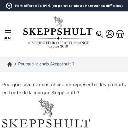
Aller au contenu
Port offert dès 89 € (en point relais et hors zones difficiles)
Chercher
MENU
Pourquoi le choix Skeppshult ?
Accueil
Pourquoi avons-nous choisi de représenter les produits
en fonte de la marque Skeppshult ?