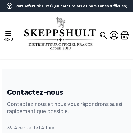
Aller au contenu
Port offert dès 89 € (en point relais et hors zones difficiles)
Chercher
MENU
Contactez-nous
Contactez nous et nous vous répondrons aussi
rapidement que possible.
Adresse
39 Avenue de l'Adour