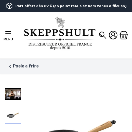
Aller au contenu
Port offert dès 89 € (en point relais et hors zones difficiles)
Chercher
MENU
Poele a frire