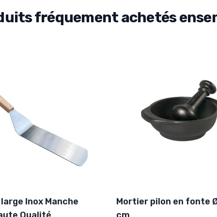
duits fréquement achetés ense
 large Inox Manche
Mortier pilon en fonte 
aute Qualité
cm