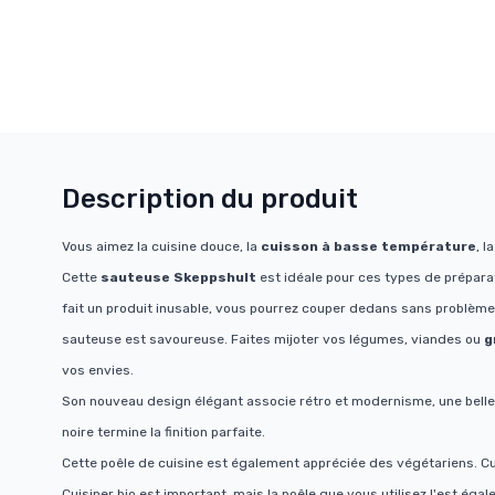
Description du produit
Vous aimez la cuisine douce, la
cuisson à basse température
, l
Cette
sauteuse Skeppshult
est idéale pour ces types de prépara
fait un produit inusable, vous pourrez couper dedans sans problème
sauteuse est savoureuse. Faites mijoter vos légumes, viandes ou
g
vos envies.
Son nouveau design élégant associe rétro et modernisme, une bell
noire termine la finition parfaite.
Cette poêle de cuisine est également appréciée des végétariens. Cu
Cuisiner bio est important, mais la poêle que vous utilisez l'est éga