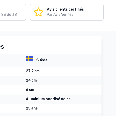
Avis clients certifiés
1 83 36 38
Par Avis Vérifiés
es
Suède
27.2 cm
24 cm
6 cm
Aluminium anodisé noire
25 ans