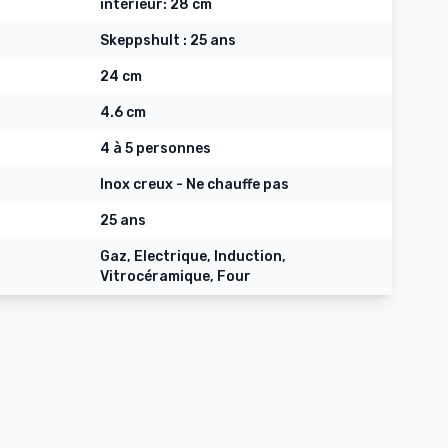
intérieur: 28 cm
Skeppshult : 25 ans
24 cm
4.6 cm
4 à 5 personnes
Inox creux - Ne chauffe pas
25 ans
Gaz, Electrique, Induction,
Vitrocéramique, Four