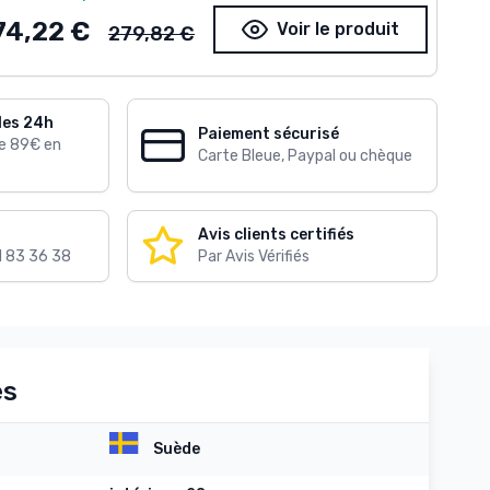
Ancien prix
74,22 €
Voir le produit
279,82 €
les 24h
Paiement sécurisé
de 89€ en
Carte Bleue, Paypal ou chèque
Avis clients certifiés
1 83 36 38
Par Avis Vérifiés
es
Suède