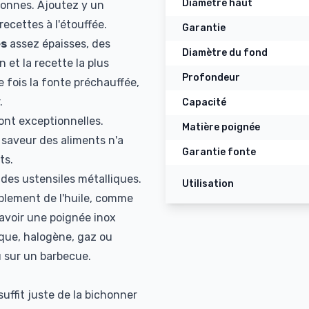
Diamètre haut
rsonnes. Ajoutez y un
ecettes à l'étouffée.
Garantie
es
assez épaisses, des
Diamètre du fond
 et la recette la plus
Profondeur
 fois la fonte préchauffée,
.
Capacité
ont exceptionnelles.
Matière poignée
a saveur des aliments n'a
Garantie fonte
ts.
es ustensiles métalliques.
Utilisation
plement de l'huile, comme
'avoir une poignée inox
ique, halogène, gaz ou
u sur un barbecue.
suffit juste de la bichonner