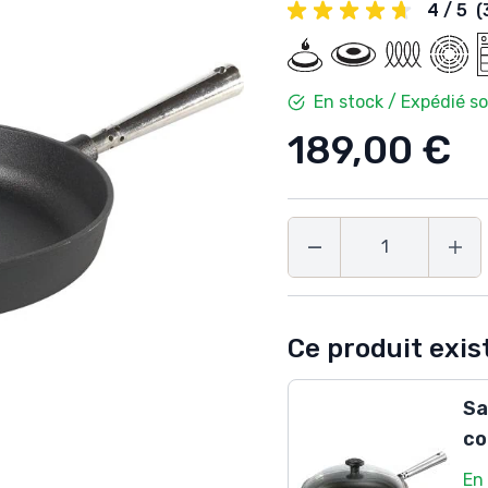
4 / 5
(
En stock / Expédié s
189,00 €
Quantité
Ce produit exist
Sa
co
En