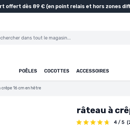
rt offert dès 89 € (en point relais et hors zones diff
POÊLES
COCOTTES
ACCESSOIRES
à crêpe 16 cm en hêtre
râteau à crê
4 / 5
(