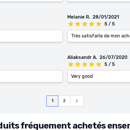
Melanie R.
28/01/2021
5 / 5
Très satisfaite de mon ach
Aliaksandr A.
26/07/2020
5 / 5
Very good
Page
Vous lisez actuellement la page
Page
Page
1
2
duits fréquement achetés ense