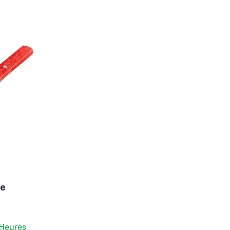
ée
 Heures