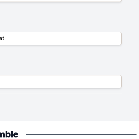
at
mble