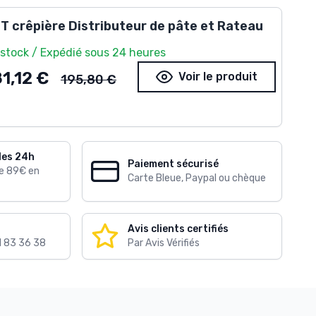
T crêpière Distributeur de pâte et Rateau
 stock / Expédié sous 24 heures
Ancien prix
81,12 €
Voir le produit
195,80 €
les 24h
Paiement sécurisé
de 89€ en
Carte Bleue, Paypal ou chèque
Avis clients certifiés
1 83 36 38
Par Avis Vérifiés