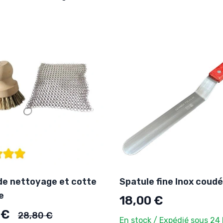
de nettoyage et cotte
Spatule fine Inox coud
e
18,00 €
Ancien prix
 €
28,80 €
En stock / Expédié sous 24