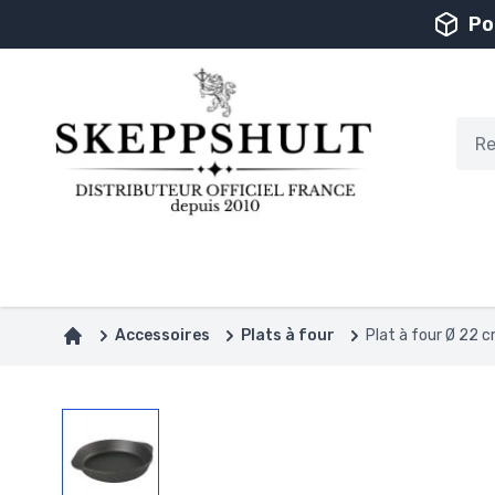
Aller au contenu
Po
Accessoires
Plats à four
Plat à four Ø 22 
Accueil