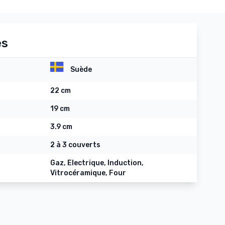
es
Suède
22 cm
19 cm
3.9 cm
2 à 3 couverts
Gaz, Electrique, Induction,
Vitrocéramique, Four