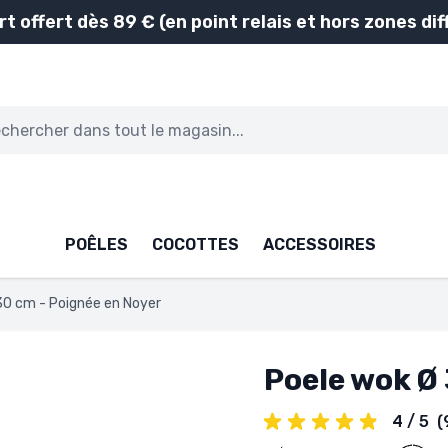
rt offert dès 89 € (en point relais et hors zones diff
POÊLES
COCOTTES
ACCESSOIRES
30 cm - Poignée en Noyer
Poele wok Ø
4 / 5
(