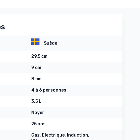
es
Suède
29.5 cm
9 cm
8 cm
4 à 6 personnes
3.5 L
Noyer
25 ans
Gaz, Electrique, Induction,