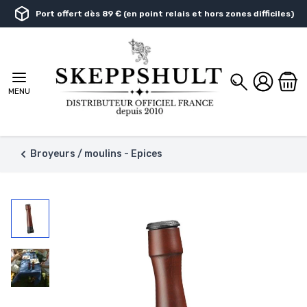
Aller au contenu
Port offert dès 89 € (en point relais et hors zones difficiles)
Chercher
MENU
Broyeurs / moulins - Epices