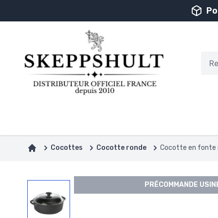
Aller au contenu
Po
Cocottes
Cocotte ronde
Cocotte en fonte 
Accueil
PRÉCOMMANDE USINE