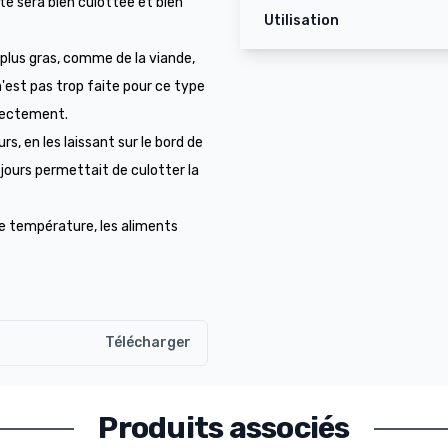
e sera bien culottée et bien
Utilisation
 plus gras, comme de la viande,
n'est pas trop faite pour ce type
rectement.
s, en les laissant sur le bord de
es jours permettait de culotter la
se température, les aliments
Télécharger
Produits associés