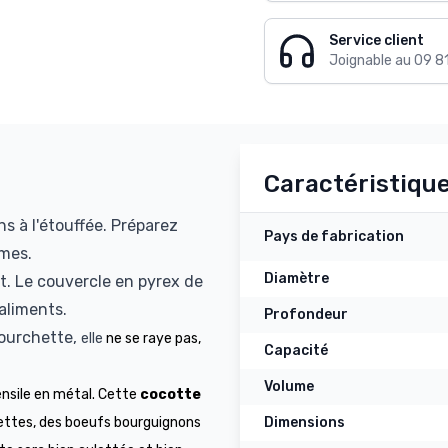
Service client
Joignable au 09 8
Caractéristiqu
ns à l'étouffée. Préparez
Pays de fabrication
umes.
Diamètre
ut. Le couvercle en pyrex de
aliments.
Profondeur
fourchette,
elle
ne se raye pas,
Capacité
Volume
ensile en métal. Cette
cocotte
uettes, des boeufs bourguignons
Dimensions